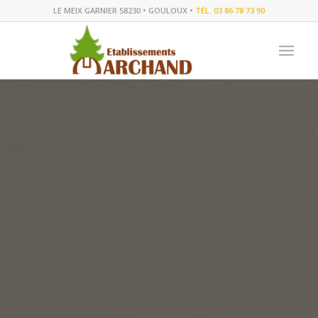
LE MEIX GARNIER 58230 • GOULOUX •
TÉL. 03 86 78 73 90