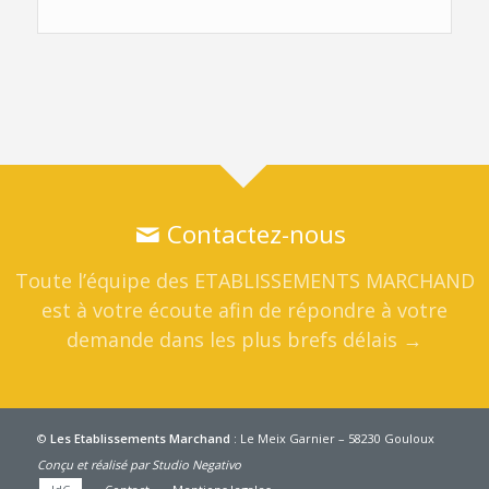
Contactez-nous
Toute l’équipe des
ETABLISSEMENTS MARCHAND
est à votre écoute afin de répondre à votre
demande dans les plus brefs délais →
©
Les Etablissements Marchand
: Le Meix Garnier – 58230 Gouloux
Conçu et réalisé par
Studio Negativo