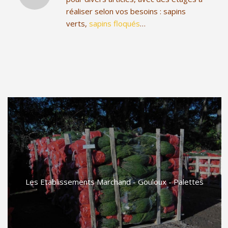
réaliser selon vos besoins : sapins
verts,
sapins floqués
…
Les Etablissements Marchand - Gouloux - Palettes