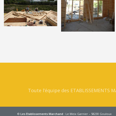
Toute l’équipe des
ETABLISSEMENTS 
©
Les Etablissements Marchand
: Le Meix Garnier – 58230 Gouloux