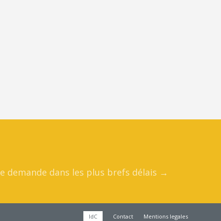
re demande dans les plus brefs délais →
IdC
Contact
Mentions legales