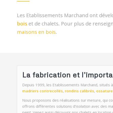
Les Etablissements Marchand ont dével
bois
et de chalets. Pour plus de renseign
maisons en bois
.
La fabrication et l’import
Depuis 1999, les Etablissements Marchand, situés à
madriers
contrecollés
,
rondins
calibrés
,
ossature
Nous proposons des réalisations sur mesure, qui co
offrons différentes solutions d’isolation avec des ma
peint. Venez aussi découvrir nos chalets en locatio