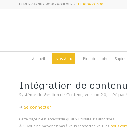
LE MEIX GARNIER 58230 • GOULOUX •
TÉL. 03 86 78 73 90
Accueil
Nos Actu
Pied de sapin
Sapins
Intégration de conten
Système de Gestion de Contenu, version 2.0, créé par 
➜
Se connecter
Cette page n’est accessible qu’aux utilisateurs autorisés.
⚠️ Si vous ne parvenez pas à vous connecter, veuillez
nous cont