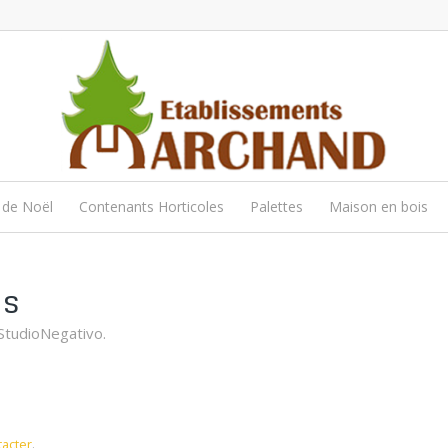
 de Noël
Contenants Horticoles
Palettes
Maison en bois
us
StudioNegativo.
acter
.