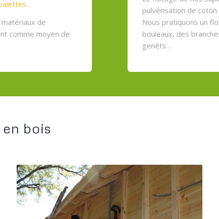
palettes
.
pulvérisation de coton 
s matériaux de
Nous pratiquons un flo
ent comme moyen de
bouleaux, des branche
genêts…
 en bois