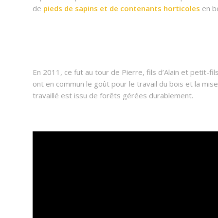
de
pieds de sapins et de contenants horticoles
en bo
En 2011, ce fut au tour de Pierre, fils d’Alain et petit
ont en commun le goût pour le travail du bois et la mise 
travaillé est issu de forêts gérées durablement.