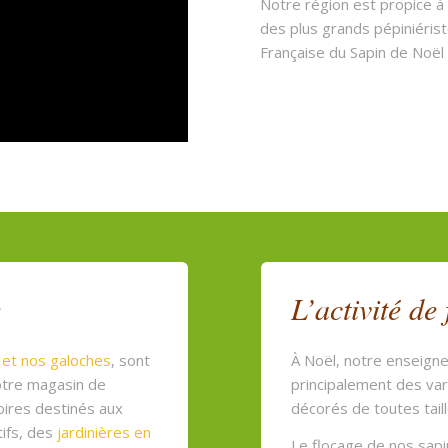
Notre région est propice à
des plus grands pépiniérist
Française du Sapin de Noë
e
L’activité de
s
et nos galoches
, sont
À Noël, notre enseign
notre magasin de
principalement des var
oires destinés aux
décorés de toutes taill
tifs, des
jardinières en
Le flocage de nos sapi