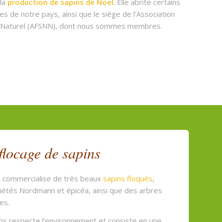
 la
production de sapins de Noël
. Elle abrite certains
es de notre pays, ainsi que le siège de l’Association
l Naturel (AFSNN), dont nous sommes membres.
 flocage de sapins
e commercialise de très beaux
sapins floqués
,
iétés Nordmann et épicéa, ainsi que des arbres
es.
ns respecte l’environnement et consiste en une