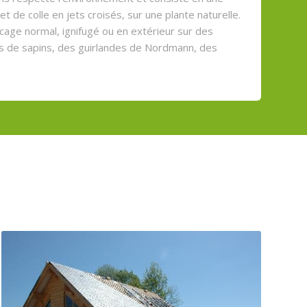
et de colle en jets croisés, sur une plante naturelle.
cage normal, ignifugé ou en extérieur sur des
s de sapins, des guirlandes de Nordmann, des